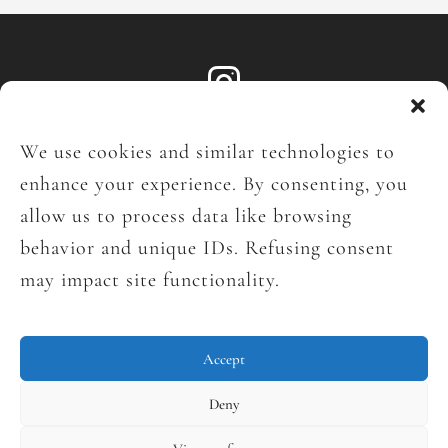
We use cookies and similar technologies to
enhance your experience. By consenting, you
allow us to process data like browsing
behavior and unique IDs. Refusing consent
Copyright © Böhmisch
may impact site functionality.
Fotógrafa Retratos, Boudoir y Desnudos
Artísticos | El Salvador | Guatemala |
Latinoamérica
Accept
Deny
Contacto · bohmisch@gmail.com